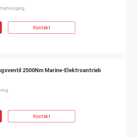
Kunden aus der
chaltvorgang
anzen Welt mit
n kontinuierlich
kte und sehr
Kontakt
 Verfügung, um
ngsventil 2500Nm Marine-Elektroantrieb
ating
Kontakt