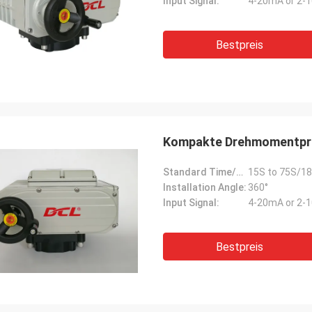
Input Signal:
4-20mA or 2-1
Bestpreis
Kompakte Drehmomentprüf
Standard Time/Torque:
15S to 75S/18
Installation Angle:
360°
Input Signal:
4-20mA or 2-1
Bestpreis