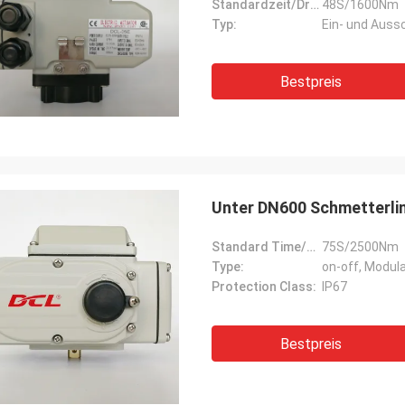
Standardzeit/Drehmoment:
48S/1600Nm
den.Sie machen immer viele
Klimaanlagen bedienen 
Typ:
Ein- und Auss
mente und Tests, um ihre neuen
HVAC-Branche auf der g
fe zu bestätigen und zu
DCL-Produkten.Sie stelle
sern.Wir sind auch erstaunt über
sehr zuverlässige Produ
Bestpreis
underbare Qualitätskontrolle für die
pünktlichen Service zur
rcing-Teile.
uns zu unterstützen.
Unter DN600 Schmetterli
Standard Time/Torque:
75S/2500Nm
Type:
on-off, Modul
Protection Class:
IP67
Bestpreis