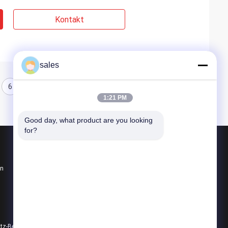
Kontakt
sales
6
1:21 PM
Good day, what product are you looking 
for?
Produkte
en
Vierteldreh-Aktor
Multi-Turn-Aktor
Explosionssichere elektrische Aktoren
Datenschutz-Bestimmungen
Alle Kategorien