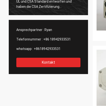
UL und CSA Standard entworfen und
zufrie
haben die CSA Zertifizierung
Experi
bestanden.Es gibt nur wenige chinesische
Entwür
Hersteller, die die amerikanischen
verbes
Standard-Aktoren mit solch guter
ihre w
Qualität herstellen können.Wir erwarten
Outsou
Ansprechpartner :
Ryan
von DCL, dass sie Innovationen fortsetzen
kann.
Telefonnummer :
+86 18942933531
whatsapp :
+8618942933531
Kontakt