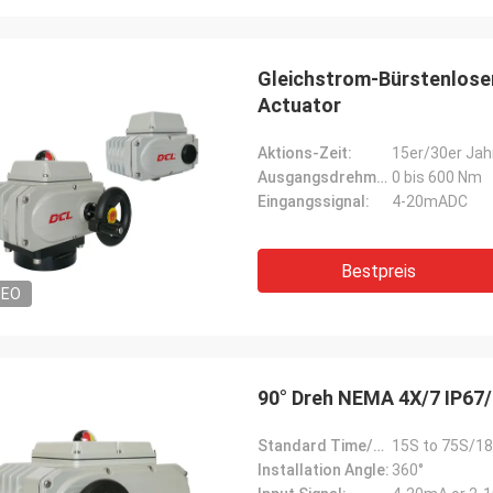
Gleichstrom-Bürstenlose
Actuator
Aktions-Zeit:
15er/30er Jah
Ausgangsdrehmoment:
0 bis 600 Nm
Eingangssignal:
4-20mADC
Bestpreis
DEO
90° Dreh NEMA 4X/7 IP67/
Standard Time/Torque:
15S to 75S/18
Installation Angle:
360°