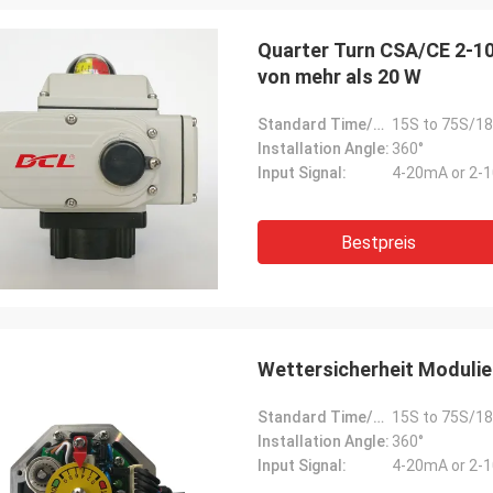
Quarter Turn CSA/CE 2-10
von mehr als 20 W
Standard Time/Torque:
15S to 75S/18
Installation Angle:
360°
Input Signal:
4-20mA or 2-1
Bestpreis
Wettersicherheit Moduli
Standard Time/Torque:
15S to 75S/18
Installation Angle:
360°
Input Signal:
4-20mA or 2-1