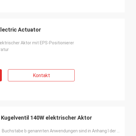
lectric Actuator
elektrischer Aktor mit EPS-Positionierer
atur
Kontakt
- China
Kugelventil 140W elektrischer Aktor
Jahren unser
Die in Absatz 1 Buchstabe b genannten Anwendungen sind in Anhang I der Verordnung (EU) Nr. 528/2012
nsere zentralen