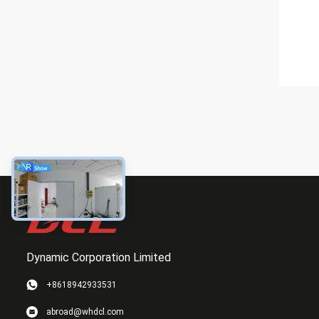
Dynamic Corporation Limited
+8618942933531
abroad@whdcl.com