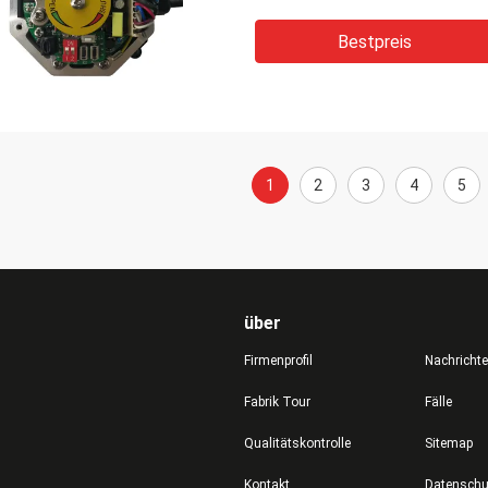
Bestpreis
1
2
3
4
5
über
Firmenprofil
Nachricht
Fabrik Tour
Fälle
Qualitätskontrolle
Sitemap
Kontakt