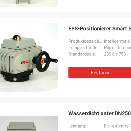
EPS-Positionierer Smart E
Produktbezeichnung:
Intelligenter 
Temperatur der Medien:
Normaltemper
Standardzeit:
20S bis 75S
Bestpreis
 Armaturen GmbH - Deutschland
Midea Group 
Wasserdicht unter DN250 
5 Jahren Zusammenarbeit mit DCL
DCL ist seit mehr als 6 
Leistung:
ir mit den Produkten von DCL sehr
Partner und Lieferant.U