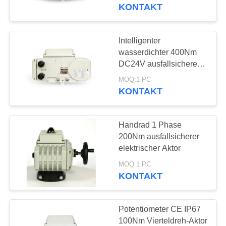
AUSFLUG
KONTAKT
QUALITÄTSKONTROLLE
Intelligenter
92
wasserdichter 400Nm
Explosionssichere
TRETEN
DC24V ausfallsicherer
elektrischer Aktor
SIE
elektrische Aktoren
MOQ:1 PC
KONTAKT
MIT
UNS
Handrad 1 Phase
IN
200Nm ausfallsicherer
VERBINDUNG
elektrischer Aktor
56
MOQ:1 PC
Ein intelligenter
KONTAKT
FORDERN
elektrischer Aktor
SIE EIN
Potentiometer CE IP67
ZITAT
100Nm Vierteldreh-Aktor