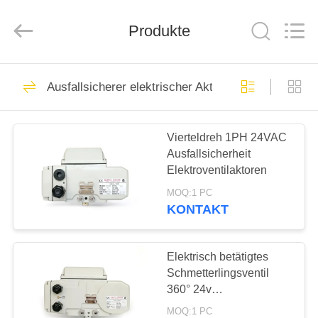
Dynamic
Corporation
Limited.
Produkte
All
Rights
Reserved.
HAUS
83
Ausfallsicherer elektrischer Aktor
Vierteldreh-Aktor
PRODUKTE
Vierteldreh 1PH 24VAC
Ausfallsicherheit
VR
Elektroventilaktoren
SHOW
MOQ:1 PC
KONTAKT
27
ÜBER
UNS
Elektrisch betätigtes
Multi-Turn-Aktor
Schmetterlingsventil
360° 24v
FABRIK-
Viertelschaltbetrieb
MOQ:1 PC