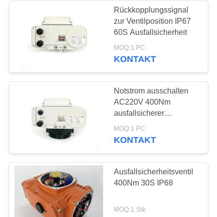
Rückkopplungssignal
zur Ventilposition IP67
28
60S Ausfallsicherheit
Elektrische
MOQ:1 PC
KONTAKT
Schmetterlingsventil
Notstrom ausschalten
AC220V 400Nm
ausfallsicherer
elektrischer Aktor
23
MOQ:1 PC
KONTAKT
elektrisch betätigtes
Kugelventil
Ausfallsicherheitsventil
400Nm 30S IP68
MOQ:1 Stk