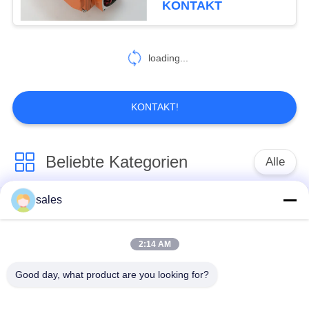
KONTAKT
27
loading...
3 Phasenantrieb
KONTAKT!
Beliebte Kategorien
Alle
36
Gleichstrom-
sales
Vierteldreh-Aktor
Multi-Turn-Aktor
Rotationsantrieb
2:14 AM
Explosionssichere
Ein intelligenter
elektrische Aktoren
elektrischer Aktor
Good day, what product are you looking for?
Ausfallsicherer