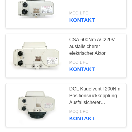
中
MOQ:1 PC
KONTAKT
71
文
官
Kompakter Aktor
CSA 600Nm AC220V
ausfallsicherer
网
elektrischer Aktor
MOQ:1 PC
SITEMAP
KONTAKT
19
PRIVACY
DCL Kugelventil 200Nm
Ausfallsicherer
POLICY
Positionsrückkopplung
Ausfallsicherer
elektrischer Aktor
elektrischer Aktor
MOQ:1 PC
KONTAKT