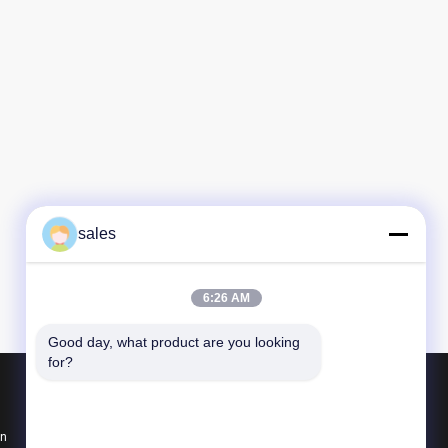
Kunden aus der
anzen Welt mit
n kontinuierlich
kte und sehr
 Verfügung, um
sales
6:26 AM
Good day, what product are you looking 
for?
Produkte
en
Vierteldreh-Aktor