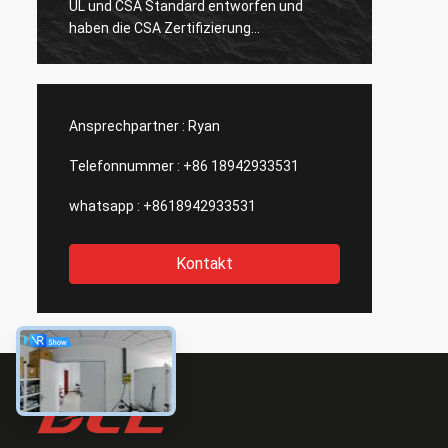
UL und CSA Standard entworfen und
zufrie
haben die CSA Zertifizierung
Experi
bestanden.Es gibt nur wenige chinesische
Entwür
Hersteller, die die amerikanischen
verbes
Standard-Aktoren mit solch guter
ihre w
Qualität herstellen können.Wir erwarten
Outsou
Ansprechpartner :
Ryan
von DCL, dass sie Innovationen fortsetzen
kann.
Telefonnummer :
+86 18942933531
whatsapp :
+8618942933531
Kontakt