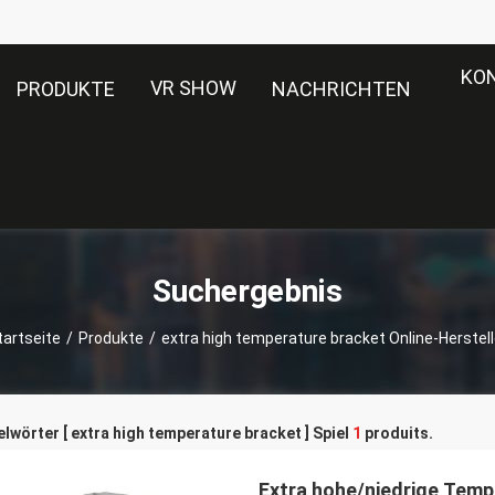
KO
VR SHOW
PRODUKTE
NACHRICHTEN
Suchergebnis
tartseite
/
Produkte
/
extra high temperature bracket Online-Herstell
lwörter [ extra high temperature bracket ] Spiel
1
produits.
Extra hohe/niedrige Temp