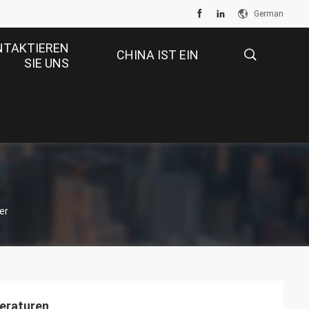
German
NTAKTIEREN
CHINA IST EIN
SIE UNS
GROSSER MARKT.
描
述
er
eraturen