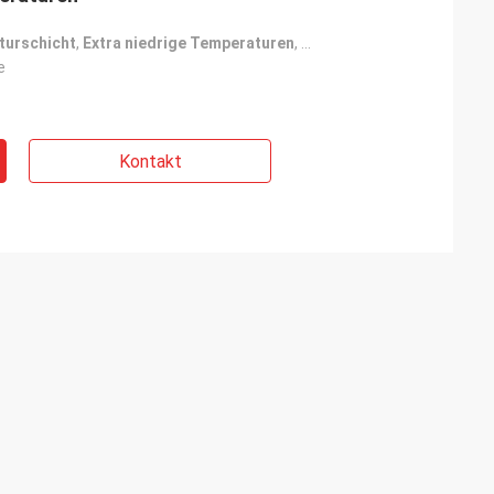
urschicht
,
Extra niedrige Temperaturen
,
Extra hohe Temperaturhal
e
Kontakt