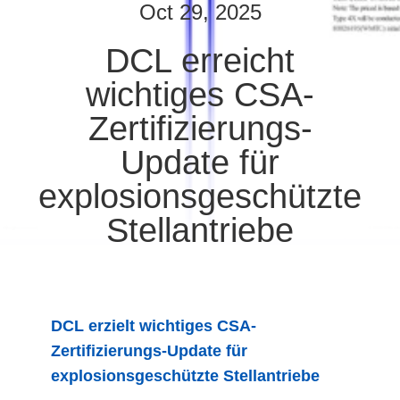
AUSFLUG
Oct 29, 2025
DCL erreicht
QUALITÄTSKONTROLLE
wichtiges CSA-
TRETEN
Zertifizierungs-
SIE
Update für
MIT
explosionsgeschützte
UNS
Stellantriebe
IN
VERBINDUNG
FORDERN
DCL erzielt wichtiges CSA-
SIE EIN
Zertifizierungs-Update für
explosionsgeschützte Stellantriebe
ZITAT