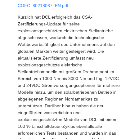
COFC_80218067_EN.pdf
中
Kürzlich hat DCL erfolgreich das CSA-
Zertifizierungs-Update für seine
文
explosionsgeschützten elektrischen Stellantriebe
官
abgeschlossen, wodurch die technologische
Wettbewerbsfähigkeit des Unternehmens auf den
网
globalen Märkten weiter gesteigert wird. Die
aktualisierte Zertifizierung umfasst neu
explosionsgeschützte elektrische
SITEMAP
Stellantriebsmodelle mit großem Drehmoment im
Bereich von 1000 Nm bis 3000 Nm und fügt 12VDC-
und 24VDC-Stromversorgungsoptionen für mehrere
PRIVACY
Modelle hinzu, um den solarbetriebenen Betrieb in
abgelegenen Regionen Nordamerikas zu
POLICY
unterstützen. Darüber hinaus haben die neu
eingeführten wasserdichten und
explosionsgeschützten Modelle von DCL mit einem
100 %-Einschaltdauer-Zyklus ebenfalls alle
erforderlichen Tests bestanden und wurden in das