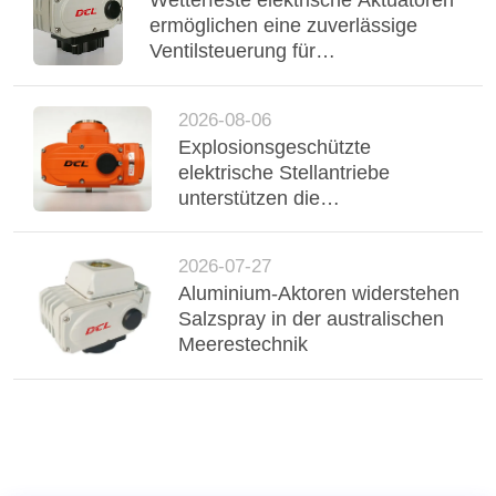
Wetterfeste elektrische Aktuatoren
ermöglichen eine zuverlässige
Ventilsteuerung für
Außenwasseraufbereitungsanlagen
in Lateinamerika
2026-08-06
Explosionsgeschützte
elektrische Stellantriebe
unterstützen die
Automatisierung von Ventilen
für explosionsgefährdete
2026-07-27
Bereiche in der
Aluminium-Aktoren widerstehen
lateinamerikanischen Öl- und
Salzspray in der australischen
Gasindustrie
Meerestechnik