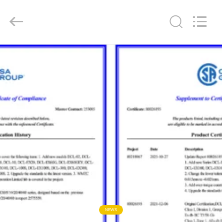
Dynamic
Corporation
Limited.
All
Rights
Reserved.
HAUS
PRODUKTE
VR
SHOW
ÜBER
UNS
FABRIK-
NEWS