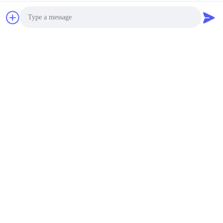
Photo
Video Call
Audio Call