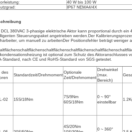
orleistung:
40 W bis 100 W
utzgrad:
IP67 NEMA4/4X
chreibung
 DCL 380VAC 3-phasige elektrische Aktor kann proportional durch ein
elligenten Steuerungspaket angetrieben werden.Der Kalibrierungsprozes
harbeiter, um manuell zu arbeitenDer Positionsfehler beträgt weniger a
altflächenschaltflächenschaltflächenschaltflächenschaltflächenschaltflä
ikondensationsheizung ist optional zum Schutz des Aktoranschlusses v
-Standard, nach CE und RoHS-Standard von SGS getestet.
Drehwinkel
 des
Optionale
Standardzeit/Drehmoment
(max.
Gesa
oren
Zeit/Drehmoment
Bereich)
7S/9Nm
0 ~ 90°
L-02
15S/18Nm
1.2K
60S/18Nm
einstellbar
4S/20Nm
0 ~ 360°
L-05
20S/50Nm
10S/30Nm
2.5 K