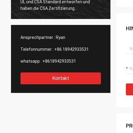
UL und CSA Standard entworfen und
zufrieden.S
haben die CSA Zertifizierung
Experimente
bestanden.Es gibt nur wenige chinesische
Entwürfe zu
Hersteller, die die amerikanischen
verbessern.
HI
Standard-Aktoren mit solch guter
ihre wunderb
Qualität herstellen können.Wir erwarten
Outsourcing
Ansprechpartner :
Ryan
von DCL, dass sie Innovationen fortsetzen
kann.
Telefonnummer :
+86 18942933531
whatsapp :
+8618942933531
Kontakt
PR