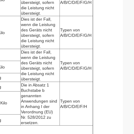
übersteigt, sofern
A/B/C/D/E/F/G/H
die Leistung nicht
übersteigt.
Dies ist der Fall,
wenn die Leistung
des Geräts nicht
Typen von
ilo
übersteigt, sofern
A/B/C/D/E/F/G/H
die Leistung nicht
übersteigt.
Dies ist der Fall,
wenn die Leistung
des Geräts nicht
Typen von
ilo
übersteigt, sofern
A/B/C/D/E/F/G/H
die Leistung nicht
g
übersteigt.
Die in Absatz 1
g
Buchstabe b
genannten
Anwendungen sind
Typen von
Kilo
in Anhang I der
A/B/C/D/E/F/H
Verordnung (EU)
Nr. 528/2012 zu
g
ersetzen.