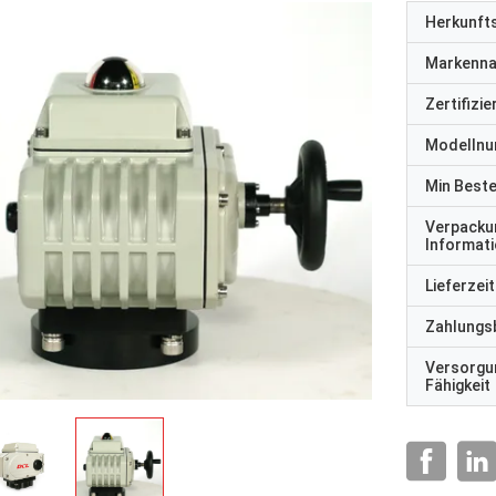
Herkunft
Markenn
Zertifizi
Modelln
Min Best
Verpacku
Informat
Lieferzeit
Zahlungs
Versorgu
Fähigkeit