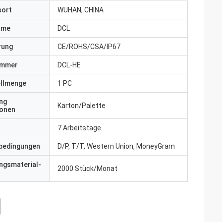
sort
WUHAN, CHINA
ame
DCL
erung
CE/ROHS/CSA/IP67
ummer
DCL-HE
ellmenge
1 PC
ng
Karton/Palette
ionen
7 Arbeitstage
bedingungen
D/P, T/T, Western Union, MoneyGram
ngsmaterial-
2000 Stück/Monat