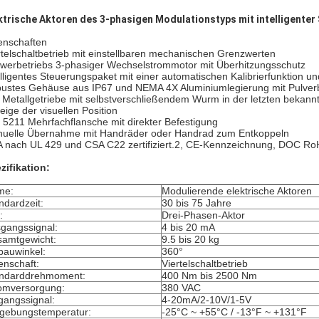
ktrische Aktoren des 3-phasigen Modulationstyps mit intelligente
enschaften
rtelschaltbetrieb mit einstellbaren mechanischen Grenzwerten
werbetriebs 3-phasiger Wechselstrommotor mit Überhitzungsschutz
elligentes Steuerungspaket mit einer automatischen Kalibrierfunktion 
ustes Gehäuse aus IP67 und NEMA 4X Aluminiumlegierung mit Pulver
e Metallgetriebe mit selbstverschließendem Wurm in der letzten bekannt
eige der visuellen Position
 5211 Mehrfachflansche mit direkter Befestigung
uelle Übernahme mit Handräder oder Handrad zum Entkoppeln
 nach UL 429 und CSA C22 zertifiziert.2, CE-Kennzeichnung, DOC Ro
zifikation:
me:
Modulierende elektrische Aktoren
ndardzeit:
30 bis 75 Jahre
:
Drei-Phasen-Aktor
gangssignal:
4 bis 20 mA
amtgewicht:
9.5 bis 20 kg
bauwinkel:
360°
enschaft:
Viertelschaltbetrieb
ndarddrehmoment:
400 Nm bis 2500 Nm
omversorgung:
380 VAC
gangssignal:
4-20mA/2-10V/1-5V
ebungstemperatur:
-25°C ~ +55°C / -13°F ~ +131°F