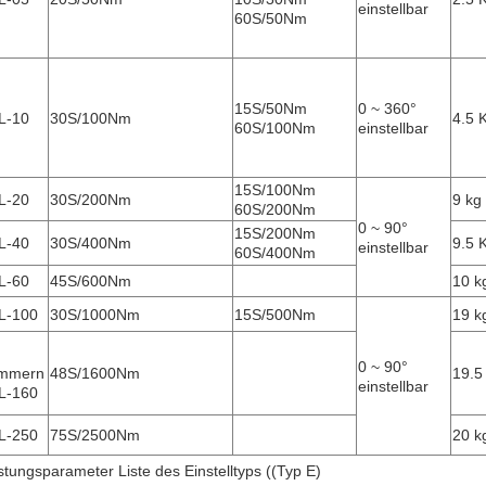
einstellbar
60S/50Nm
15S/50Nm
0 ~ 360°
L-10
30S/100Nm
4.5 K
60S/100Nm
einstellbar
15S/100Nm
L-20
30S/200Nm
9 kg
60S/200Nm
0 ~ 90°
15S/200Nm
L-40
30S/400Nm
9.5 K
einstellbar
60S/400Nm
L-60
45S/600Nm
10 k
L-100
30S/1000Nm
15S/500Nm
19 k
0 ~ 90°
mmern
48S/1600Nm
19.5 
einstellbar
L-160
L-250
75S/2500Nm
20 k
stungsparameter Liste des Einstelltyps ((Typ E)