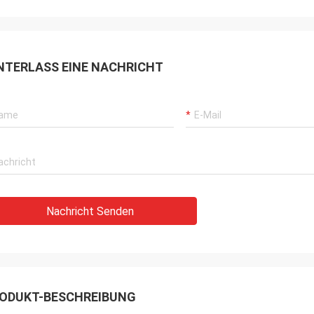
ie machen immer viele
Klimaanlagen bedienen Kunde
 und Tests, um ihre neuen
HVAC-Branche auf der ganzen
 bestätigen und zu
DCL-Produkten.Sie stellen kont
Wir sind auch erstaunt über
sehr zuverlässige Produkte u
NTERLASS EINE NACHRICHT
are Qualitätskontrolle für die
pünktlichen Service zur Verf
-Teile.
uns zu unterstützen.
Nachricht Senden
ODUKT-BESCHREIBUNG