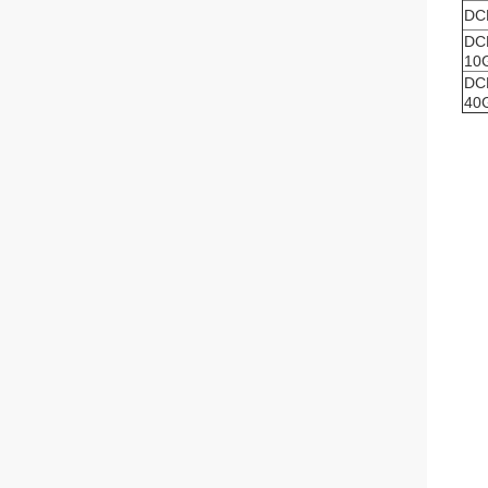
DC
DC
10
DC
40