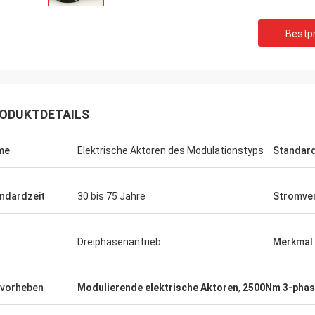
Bestpr
ODUKTDETAILS
me
Elektrische Aktoren des Modulationstyps
Standar
ndardzeit
30 bis 75 Jahre
Stromve
Dreiphasenantrieb
Merkmal
aturen GmbH - Deutschland
Midea Group - Chi
vorheben
Modulierende elektrische Aktoren
,
2500Nm 3-phas
hren Zusammenarbeit mit DCL
DCL ist seit mehr als 6 Jahre
 den Produkten von DCL sehr
Partner und Lieferant.Unsere