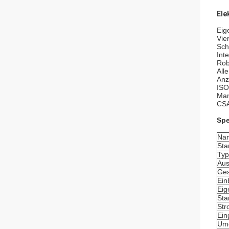
Ele
Eig
Vie
Sch
Int
Rob
All
Anz
ISO
Man
CSA
Spe
Na
Sta
Typ
Aus
Ges
Ein
Eig
Sta
Str
Ein
Umg