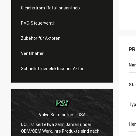
Gleichstrom-Rotationsantrieb
PVC-Steuerventil
Zubehör für Aktoren
PR
Ventilhalter
Na
Schnellöffner elektrischer Aktor
Sta
Typ
Valve Solution Inc. - USA
WESA Arm
Her
DCL ist seit etwa zehn Jahren unser
Nach 15 Ja
ODM/OEM Werk. Ihre Produkte sind nach
sind wir mit