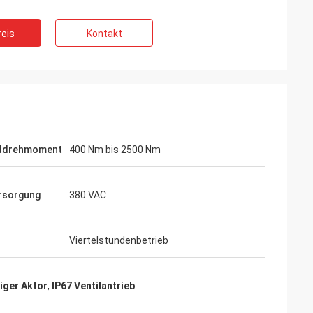
eis
Kontakt
ddrehmoment
400 Nm bis 2500 Nm
rsorgung
380 VAC
Viertelstundenbetrieb
na
iger Aktor
,
IP67 Ventilantrieb
n unser
 zentralen