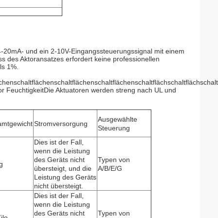
 4-20mA- und ein 2-10V-Eingangssteuerungssignal mit einem
s des Aktoransatzes erfordert keine professionellen
ls 1%.
chenschaltflächenschaltflächenschaltflächenschaltflächschaltflächschal
or FeuchtigkeitDie Aktuatoren werden streng nach UL und
Ausgewählte
mtgewicht
Stromversorgung
Steuerung
Dies ist der Fall,
wenn die Leistung
des Geräts nicht
Typen von
g
übersteigt, und die
A/B/E/G
Leistung des Geräts
nicht übersteigt.
Dies ist der Fall,
wenn die Leistung
des Geräts nicht
Typen von
ilo