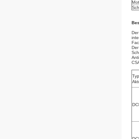
Mot
Sch
Bes
Der
int
Fac
Der
Sch
Ant
CSA
Typ
Akt
DC
DC