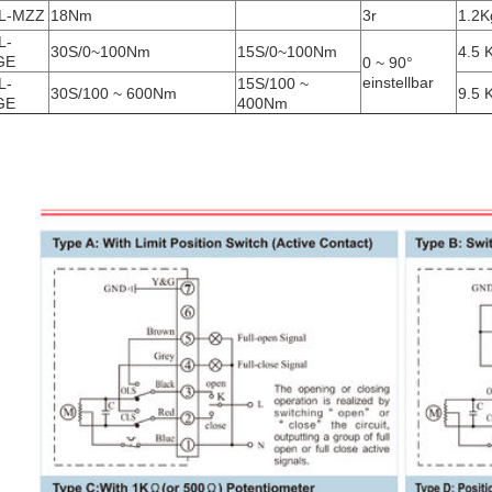
L-MZZ
18Nm
3r
1.2K
L-
30S/0~100Nm
15S/0~100Nm
4.5 K
GE
0 ~ 90°
einstellbar
L-
15S/100 ~
30S/100 ~ 600Nm
9.5 K
GE
400Nm