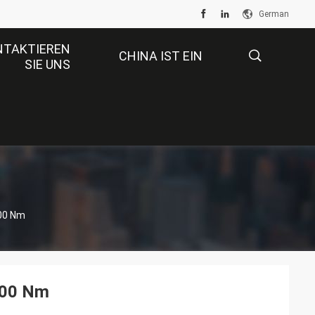
German
NTAKTIEREN
CHINA IST EIN
SIE UNS
GROSSER MARKT.
描
述
500 Nm
500 Nm