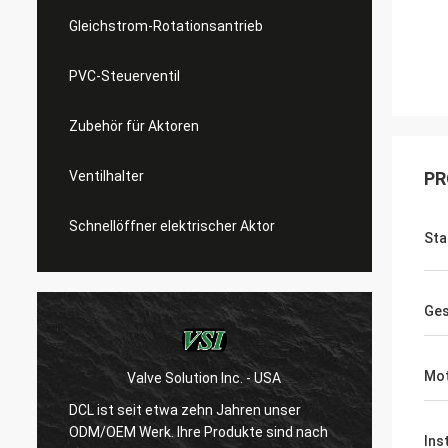
Gleichstrom-Rotationsantrieb
PVC-Steuerventil
Zubehör für Aktoren
Ventilhalter
PR
Schnellöffner elektrischer Aktor
Sta
Ges
Mot
Valve Solution Inc. - USA
WESA
DCL ist seit etwa zehn Jahren unser
Nach 1
ODM/OEM Werk. Ihre Produkte sind nach
sind w
Ins