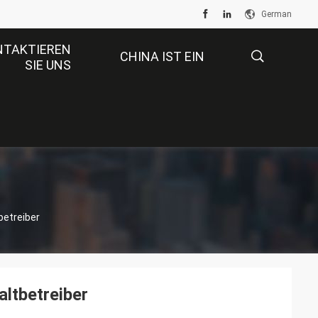
German
NTAKTIEREN
CHINA IST EIN
SIE UNS
GROSSER MARKT.
描
述
betreiber
altbetreiber