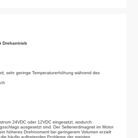
r Drehantrieb
eit, sehr geringe Temperaturerhöhung während des
ich
itsstrom 24VDC oder 12VDC eingesetzt, wodurch
ngsschlags ausgesetzt sind. Der Seltenerdmagnet im Motor
ch ein höheres Drehmoment bei geringerem Volumen erzielt
 die häufig auftretenden Probleme der meisten