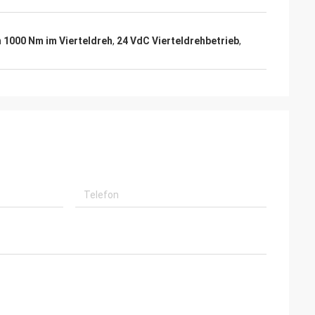
Kunden aus der
anzen Welt mit
n kontinuierlich
n 1000 Nm im Vierteldreh
,
24 VdC Vierteldrehbetrieb
,
kte und sehr
 Verfügung, um