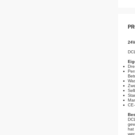
PR
24V
DCL
Eig
Dre
Per
Bet
Was
Zwe
Sel
Sta
Man
CE-
Bes
DCL
gew
hat
wer