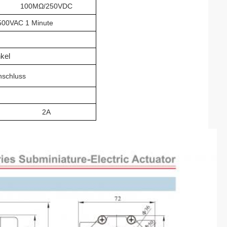
100MΩ/250VDC
500VAC 1 Minute
kel
nschluss
2A