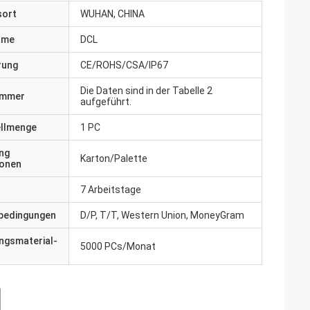
sort
WUHAN, CHINA
ame
DCL
erung
CE/ROHS/CSA/IP67
Die Daten sind in der Tabelle 2
ummer
aufgeführt.
ellmenge
1 PC
ng
Karton/Palette
ionen
7 Arbeitstage
bedingungen
D/P, T/T, Western Union, MoneyGram
ngsmaterial-
5000 PCs/Monat