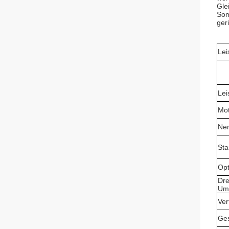
Gle
Som
geri
Lei
Lei
Mot
Ne
Sta
Opt
Dre
Um
Ver
Ge