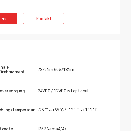
eis
Kontakt
onale
7S/9Nm 60S/18Nm
/Drehmoment
mversorgung
24VDC / 12VDC ist optional
bungstemperatur
-25 ℃ ~+55 ℃ / -13 ° F ~+131 ° F.
- China
Jahren unser
nsere zentralen
tznote
IP67 Nema4/4x