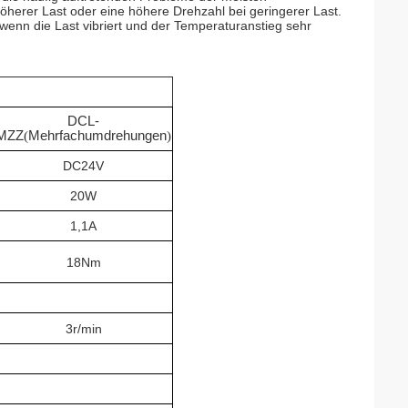
öherer Last oder eine höhere Drehzahl bei geringerer Last.
wenn die Last vibriert und der Temperaturanstieg sehr
DCL-
MZZ
(
Mehrfachumdrehungen
)
DC24V
20W
1,1A
18Nm
3r/min