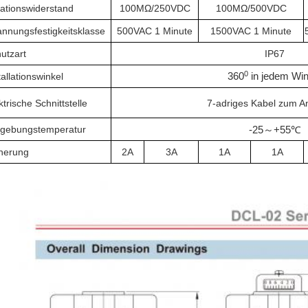
lationswiderstand
100MΩ/250VDC
100MΩ/500VDC
nnungsfestigkeitsklasse
500VAC 1 Minute
1500VAC 1 Minute
utzart
IP67
0
tallationswinkel
360
in jedem Win
ktrische Schnittstelle
7-adriges Kabel zum A
gebungstemperatur
-25
～
+55
℃
herung
2A
3A
1A
1A