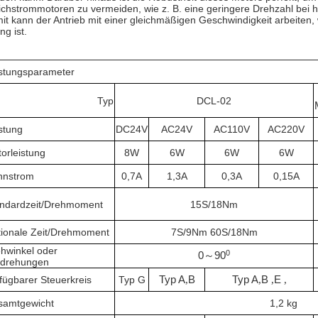
ichstrommotoren zu vermeiden, wie z. B. eine geringere Drehzahl bei h
it kann der Antrieb mit einer gleichmäßigen Geschwindigkeit arbeiten, 
ng ist.
stungsparameter
Typ
DCL-02
stung
DC24V
AC24V
AC110V
AC220V
orleistung
8W
6W
6W
6W
nnstrom
0,7A
1,3A
0,3A
0,15A
ndardzeit/Drehmoment
15S/18Nm
ionale Zeit/Drehmoment
7S/9Nm 60S/18Nm
hwinkel oder
0
0
～
90
drehungen
fügbarer Steuerkreis
Typ G
Typ A
,
B
Typ A
,
B
,
E
,
samtgewicht
1,2 kg