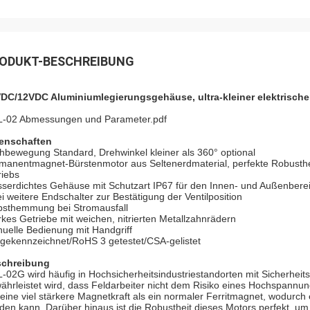
ODUKT-BESCHREIBUNG
DC/12VDC Aluminiumlegierungsgehäuse, ultra-kleiner elektrische
-02 Abmessungen und Parameter.pdf
enschaften
hbewegung Standard, Drehwinkel kleiner als 360° optional
manentmagnet-Bürstenmotor aus Seltenerdmaterial, perfekte Robusth
riebs
serdichtes Gehäuse mit Schutzart IP67 für den Innen- und Außenbere
i weitere Endschalter zur Bestätigung der Ventilposition
bsthemmung bei Stromausfall
rkes Getriebe mit weichen, nitrierten Metallzahnrädern
uelle Bedienung mit Handgriff
gekennzeichnet/RoHS 3 getestet/CSA-gelistet
chreibung
-02G wird häufig in Hochsicherheitsindustriestandorten mit Sicherhe
ährleistet wird, dass Feldarbeiter nicht dem Risiko eines Hochspannu
 eine viel stärkere Magnetkraft als ein normaler Ferritmagnet, wodur
den kann. Darüber hinaus ist die Robustheit dieses Motors perfekt, um