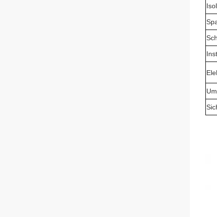
Iso
Spa
Sch
Ins
Ele
Um
Sic