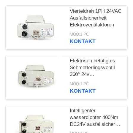
Vierteldreh 1PH 24VAC
中
Ausfallsicherheit
文
Elektroventilaktoren
MOQ:1 PC
官
KONTAKT
网
Elektrisch betätigtes
SITEMAP
Schmetterlingsventil
360° 24v
Viertelschaltbetrieb
MOQ:1 PC
PRIVACY
KONTAKT
POLICY
Intelligenter
wasserdichter 400Nm
DC24V ausfallsicherer
elektrischer Aktor