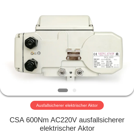
Dynamic
Corporation
Limited.
All
Rights
Reserved.
HAUS
PRODUKTE
VR
SHOW
ÜBER
UNS
Ausfallsicherer elektrischer Aktor
CSA 600Nm AC220V ausfallsicherer
FABRIK-
elektrischer Aktor