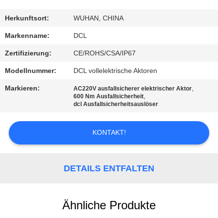
AUSFLUG
Herkunftsort:
WUHAN, CHINA
QUALITÄTSKONTROLLE
Markenname:
DCL
Zertifizierung:
CE/ROHS/CSA/IP67
TRETEN
Modellnummer:
DCL vollelektrische Aktoren
SIE
Markieren:
,
AC220V ausfallsicherer elektrischer Aktor
MIT
,
600 Nm Ausfallsicherheit
dcl Ausfallsicherheitsauslöser
UNS
IN
KONTAKT!
VERBINDUNG
DETAILS ENTFALTEN
FORDERN
SIE EIN
Ähnliche Produkte
ZITAT