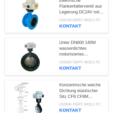
Elektrische
Flankenfalterventil aus
中
Legierung DC24V mit
CSA / CE / UL
文
USD120-250/PC MOQ:1 PC
KONTAKT
官
网
Unter DN600 140W
wasserdichtes
motorisiertes
SITEMAP
Schmetterlingsventil
USD500-700/PC MOQ:1 PC
KONTAKT
PRIVACY
POLICY
Konzentrische weiche
Dichtung elastischer
Sitz CF8 CF8M
elektrische
USD500-700/PC MOQ:1 PC
Schmetterlingsventil
KONTAKT