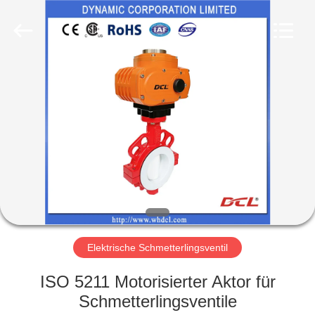
Dynamic
Corporation
Limited.
All
Rights
Reserved.
HAUS
PRODUKTE
VR
SHOW
ÜBER
UNS
Elektrische Schmetterlingsventil
ISO 5211 Motorisierter Aktor für
FABRIK-
Schmetterlingsventile