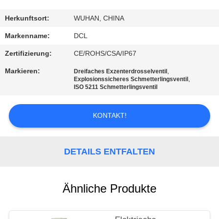
AUSFLUG
Herkunftsort:
WUHAN, CHINA
QUALITÄTSKONTROLLE
Markenname:
DCL
Zertifizierung:
CE/ROHS/CSA/IP67
TRETEN
Markieren:
,
Dreifaches Exzenterdrosselventil
SIE
,
Explosionssicheres Schmetterlingsventil
ISO 5211 Schmetterlingsventil
MIT
UNS
KONTAKT!
IN
VERBINDUNG
DETAILS ENTFALTEN
FORDERN
Ähnliche Produkte
SIE EIN
ZITAT