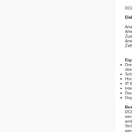
DCL
Ele
Ans
Anw
Zus
Anw
Zel
Eig
Dre
übe
Sch
Hoc
IP 
Int
Dau
Dop
Bes
DCL
wer
and
Str
wer