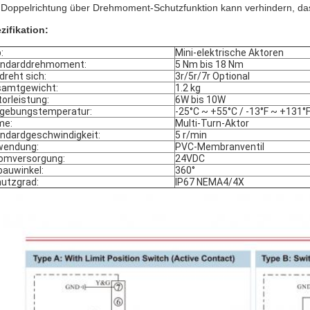
 Doppelrichtung über Drehmoment-Schutzfunktion kann verhindern, das
zifikation:
:
Mini-elektrische Aktoren
andarddrehmoment:
5 Nm bis 18 Nm
reht sich:
3r/5r/7r Optional
amtgewicht:
1.2 kg
orleistung:
6W bis 10W
gebungstemperatur:
-25°C ~ +55°C / -13°F ~ +131°
me:
Multi-Turn-Aktor
ndardgeschwindigkeit:
5 r/min
wendung:
PVC-Membranventil
omversorgung:
24VDC
bauwinkel:
360°
utzgrad:
IP67 NEMA4/4X