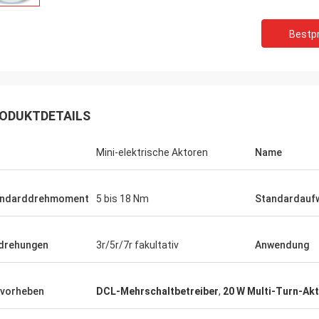
Bestpr
ODUKTDETAILS
Mini-elektrische Aktoren
Name
andarddrehmoment
5 bis 18 Nm
Standardaufw
drehungen
3r/5r/7r fakultativ
Anwendung
and
Midea Group - China
vorheben
DCL-Mehrschaltbetreiber
,
20 W Multi-Turn-Ak
 DCL
DCL ist seit mehr als 6 Jahren unser
ehr
Partner und Lieferant.Unsere zentralen