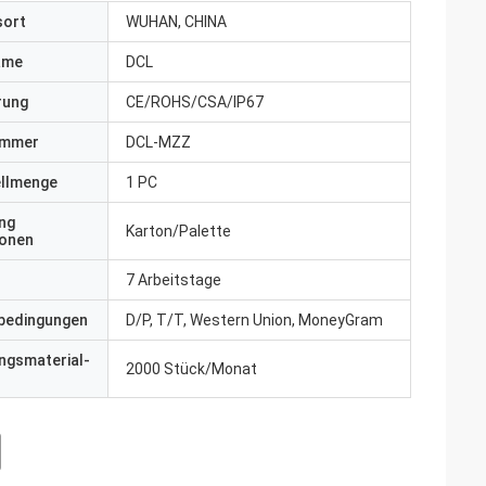
sort
WUHAN, CHINA
ame
DCL
erung
CE/ROHS/CSA/IP67
ummer
DCL-MZZ
ellmenge
1 PC
ng
Karton/Palette
ionen
7 Arbeitstage
bedingungen
D/P, T/T, Western Union, MoneyGram
ngsmaterial-
2000 Stück/Monat