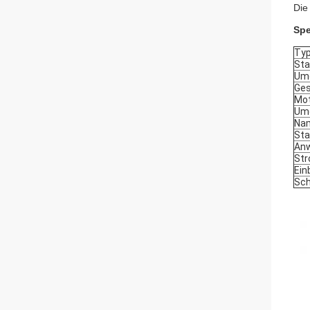
Die
Spe
Typ
St
Umd
Ges
Mot
Um
Na
Sta
An
Str
Ein
Sch