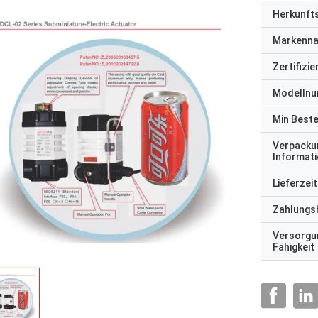
Herkunft
Markenn
Zertifizi
Modelln
Min Best
Verpacku
Informat
Lieferzeit
Zahlungs
Versorgu
Fähigkeit