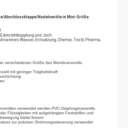
le/Abschlussklappe/Nadelventile in Mini-Größe
f
 Edelstahlkopplung und Joch
trareines Wasser, Entsalzung, Chemie, Textil, Pharma,
der verschiedenen Größe des Membranventils
ahl mit geringer Trägheitskraft
eschichtung
gen
nventilen verwendet werden.PVC-Diaphragmaventile
oder Flüssigkeiten mit aufgehängten Feststoffen und
bewegung bietet lineare
atzes zur präzisen Strömungssteuerung verwendet