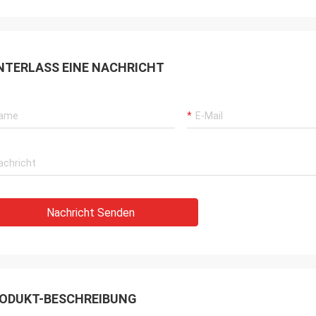
Klimaanlagen bedienen Kunden aus der
n
HVAC-Branche auf der ganzen Welt mit
DCL-Produkten.Sie stellen kontinuierlich
er
sehr zuverlässige Produkte und sehr
NTERLASS EINE NACHRICHT
 die
pünktlichen Service zur Verfügung, um
uns zu unterstützen.
Nachricht Senden
ODUKT-BESCHREIBUNG