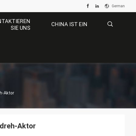
German
NTAKTIEREN
CHINA IST EIN
SIE UNS
GROSSER MARKT.
描
述
h-Aktor
dreh-Aktor