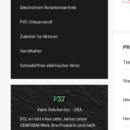
Gleichstrom-Rotationsantrieb
PVC-Steuerventil
Zubehör für Aktoren
PR
Ventilhalter
Typ
Schnellöffner elektrischer Aktor
St
Um
ion Inc. - USA
WESA Armaturen GmbH - Deutschl
Her
ehn Jahren unser
Nach 15 Jahren Zusammenarbeit mit
 Produkte sind nach
sind wir mit den Produkten von DCL s