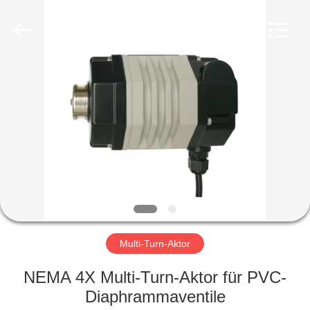
Dynamic
Corporation
Limited.
All
Rights
Reserved.
HAUS
PRODUKTE
VR
SHOW
ÜBER
UNS
Multi-Turn-Aktor
NEMA 4X Multi-Turn-Aktor für PVC-
FABRIK-
Diaphrammaventile