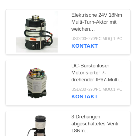
中
Elektrische 24V 18Nm
Multi-Turn-Aktor mit
文
weichen
Versiegelungen
官
USD200~270/PC MOQ:1 PC
KONTAKT
网
DC-Bürstenloser
SITEMAP
Motorisierter 7-
drehender IP67-Multi-
Turn-Aktor
PRIVACY
USD200~270/PC MOQ:1 PC
KONTAKT
POLICY
3 Drehungen
abgeschaltetes Ventil
18Nm