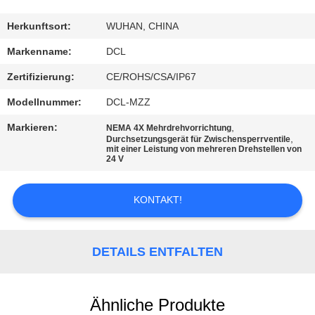
AUSFLUG
Herkunftsort:
WUHAN, CHINA
QUALITÄTSKONTROLLE
Markenname:
DCL
Zertifizierung:
CE/ROHS/CSA/IP67
TRETEN
Modellnummer:
DCL-MZZ
SIE
Markieren:
,
NEMA 4X Mehrdrehvorrichtung
MIT
,
Durchsetzungsgerät für Zwischensperrventile
mit einer Leistung von mehreren Drehstellen von
UNS
24 V
IN
KONTAKT!
VERBINDUNG
FORDERN
DETAILS ENTFALTEN
SIE EIN
ZITAT
Ähnliche Produkte