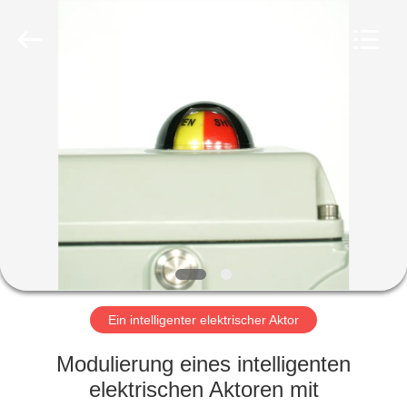
Dynamic
Corporation
Limited.
All
Rights
Reserved.
HAUS
PRODUKTE
VR
SHOW
ÜBER
UNS
Ein intelligenter elektrischer Aktor
Modulierung eines intelligenten
FABRIK-
elektrischen Aktoren mit