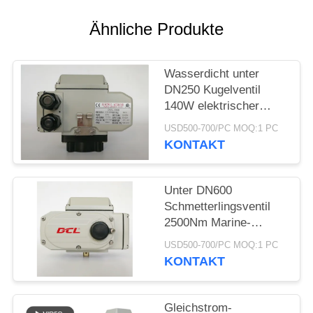
Ähnliche Produkte
中
文
Wasserdicht unter
官
DN250 Kugelventil
140W elektrischer
网
Aktor
USD500-700/PC MOQ:1 PC
KONTAKT
SITEMAP
Unter DN600
PRIVACY
Schmetterlingsventil
2500Nm Marine-
POLICY
Elektroantrieb
USD500-700/PC MOQ:1 PC
KONTAKT
Gleichstrom-