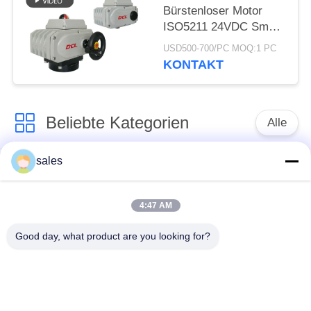
Bürstenloser Motor
ISO5211 24VDC Smart
Electric Actuator
USD500-700/PC MOQ:1 PC
KONTAKT
Beliebte Kategorien
Alle
sales
Vierteldreh-Aktor
Multi-Turn-Aktor
4:47 AM
Explosionssichere
Ein intelligenter
elektrische Aktoren
elektrischer Aktor
Good day, what product are you looking for?
Ausfallsicherer
Kompakter Aktor
elektrischer Aktor