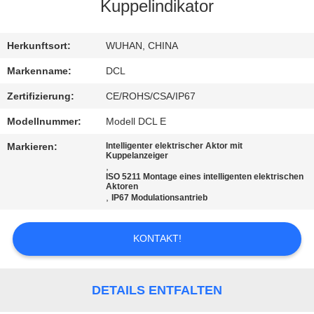
AUSFLUG
Kuppelindikator
QUALITÄTSKONTROLLE
Herkunftsort:
WUHAN, CHINA
Markenname:
DCL
TRETEN
Zertifizierung:
CE/ROHS/CSA/IP67
SIE
Modellnummer:
Modell DCL E
MIT
Markieren:
Intelligenter elektrischer Aktor mit
Kuppelanzeiger
UNS
,
ISO 5211 Montage eines intelligenten elektrischen
IN
Aktoren
,
IP67 Modulationsantrieb
VERBINDUNG
KONTAKT!
FORDERN
SIE EIN
DETAILS ENTFALTEN
ZITAT