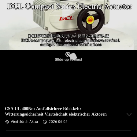
AUSFLUG
QUALITÄTSKONTROLLE
TRETEN
SIE
MIT
UNS
IN
VERBINDUNG
FORDERN
CSA UL 400Nm Ausfallsichere Rückkehr
Witterungssicherheit Viertelschalt elektrischer Aktoren
SIE EIN
Vierteldreh-Aktor
2026-06-05
ZITAT