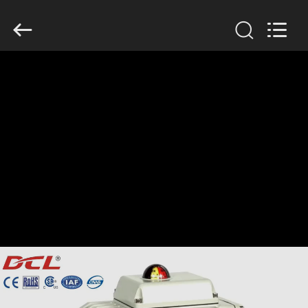
Dynamic
Corporation
Limited.
All
Rights
Reserved.
HAUS
PRODUKTE
VR
SHOW
ÜBER
UNS
FABRIK-