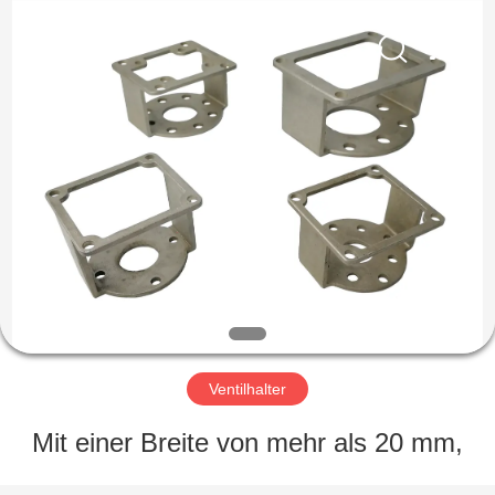
Dynamic
Corporation
Limited.
All
Rights
Reserved.
HAUS
PRODUKTE
VR
SHOW
ÜBER
UNS
Ventilhalter
Mit einer Breite von mehr als 20 mm,
FABRIK-