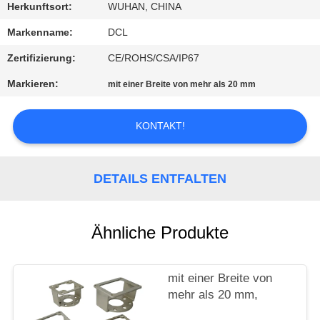
AUSFLUG
Herkunftsort:
WUHAN, CHINA
Markenname:
DCL
QUALITÄTSKONTROLLE
Zertifizierung:
CE/ROHS/CSA/IP67
Markieren:
mit einer Breite von mehr als 20 mm
TRETEN
SIE
KONTAKT!
MIT
UNS
DETAILS ENTFALTEN
IN
VERBINDUNG
Ähnliche Produkte
FORDERN
SIE EIN
mit einer Breite von
mehr als 20 mm,
ZITAT