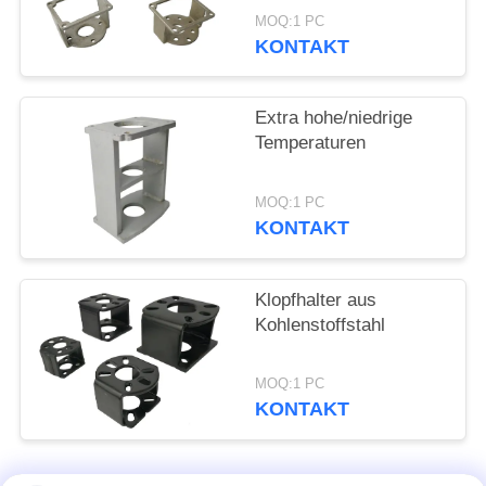
MOQ:1 PC
中
KONTAKT
文
Extra hohe/niedrige
官
Temperaturen
网
MOQ:1 PC
KONTAKT
SITEMAP
Klopfhalter aus
PRIVACY
Kohlenstoffstahl
POLICY
MOQ:1 PC
KONTAKT