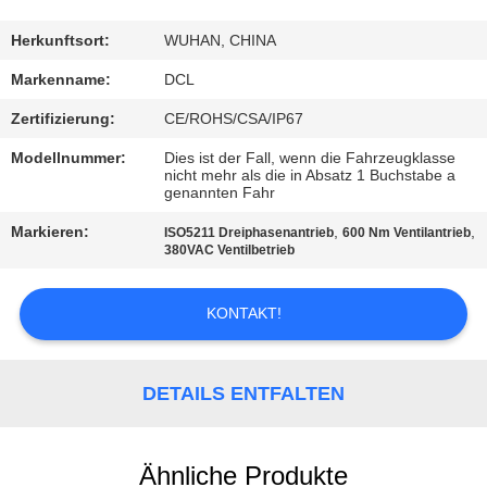
AUSFLUG
Herkunftsort:
WUHAN, CHINA
QUALITÄTSKONTROLLE
Markenname:
DCL
Zertifizierung:
CE/ROHS/CSA/IP67
TRETEN
Modellnummer:
Dies ist der Fall, wenn die Fahrzeugklasse
SIE
nicht mehr als die in Absatz 1 Buchstabe a
genannten Fahr
MIT
Markieren:
,
,
ISO5211 Dreiphasenantrieb
600 Nm Ventilantrieb
UNS
380VAC Ventilbetrieb
IN
KONTAKT!
VERBINDUNG
FORDERN
DETAILS ENTFALTEN
SIE EIN
ZITAT
Ähnliche Produkte