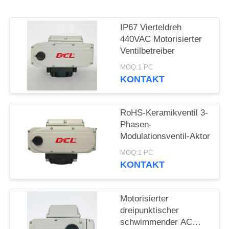
中
IP67 Vierteldreh
440VAC Motorisierter
文
Ventilbetreiber
官
MOQ:1 PC
KONTAKT
网
RoHS-Keramikventil 3-
SITEMAP
Phasen-
Modulationsventil-Aktor
PRIVACY
MOQ:1 PC
KONTAKT
POLICY
Motorisierter
dreipunktischer
schwimmender AC