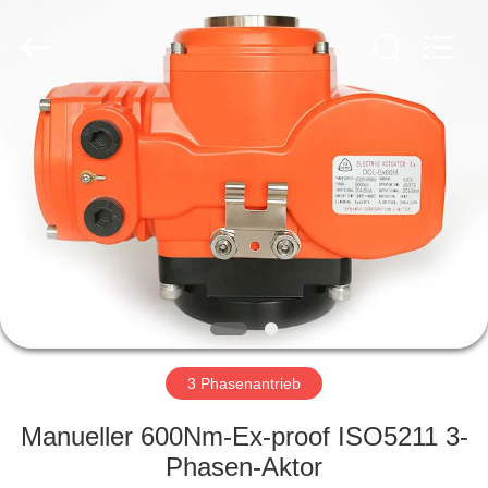
Dynamic
Corporation
Limited.
All
Rights
Reserved.
HAUS
PRODUKTE
VR
SHOW
ÜBER
UNS
3 Phasenantrieb
Manueller 600Nm-Ex-proof ISO5211 3-
FABRIK-
Phasen-Aktor