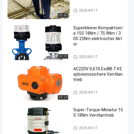
Kompakter Aktor
2025-09-17
00:45
Superkleiner Kompaktseri
e 15S 18Nm / 7S 9Nm / 3
0S 25Nm elektrischer Akt
or
Kompakter Aktor
00:29
2025-09-17
AC220V 0,67A ExdIIB T4 E
xplosionssichere Ventilan
trieb
Kompakter Aktor
2025-09-17
00:24
Super-Torque-Miniatur 15
S 18Nm Ventilantrieb
Kompakter Aktor
2025-09-17