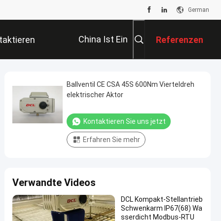
German
China Ist Ein
taktieren
Referenzen
Großer Markt.
Sie Uns
Ballventil CE CSA 45S 600Nm Vierteldreh
elektrischer Aktor
Kontaktieren Sie uns jetzt
Erfahren Sie mehr
Verwandte Videos
DCL Kompakt-Stellantrieb
Schwenkarm IP67(68) Wa
sserdicht Modbus-RTU