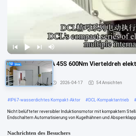
Ballventil CE CSA 45S 600Nm Vierteldreh elek
Kompakter Aktor
2026-04-17
54 Ansichten
#
IP67-wasserdichtes Kompakt-Aktor
#
DCL-Kompaktantrieb
Nicht belüfteter reversibler Induktionsmotor mit kompaktem St
Endschaltern Automatisierung von Kugelhähnen und Absperrklappen
Nachrichten des Besuchers